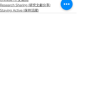
Research Sharing (研究文獻分享)
Staying Active (保持活躍)
See All
Recent Posts