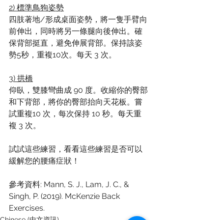
2) 標準鳥狗姿勢
四肢著地/形成桌面姿勢，將一隻手臂向
前伸出，同時將另一條腿向後伸出。確
保背部挺直，避免伸展背部。保持該姿
勢5秒，重複10次。每天 3 次。
3) 拱橋
仰臥，雙膝彎曲成 90 度。收縮你的臀部
和下背部，將你的臀部抬向天花板。嘗
試重複10 次，每次保持 10 秒。每天重
複 3 次。
試試這些練習，看看這些練習是否可以
緩解您的腰痛症狀！
參考資料
: 
Mann, S. J., Lam, J. C., & 
Singh, P. (2019). McKenzie Back 
Exercises.
Chinese (中文資訊)