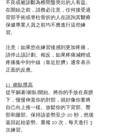
不良或被診斷為椎間盤突出的人有益。
在開始之前，請務必注意，任何接受過
背部手術或脊柱骨折的人在諮詢其醫療
保健專業人員之前均不應進行這些練
習。
注意：如果您在練習後感到更加疼痛，
請停止該計劃。相反，如果疼痛減輕或
疼痛集中到中線（靠近肚臍）通常表示
正面的反應。
1）俯臥撑高
從平躺著(俯臥)開始。將你的手放在肩膀
下，慢慢伸直你的肘部，就好像你要將
自己向上推一樣。放鬆你的下背部、臀
部和腿部。保持該姿勢至少 20 秒，然後
返回起始姿勢。重複 10 次，每天進行 3 
次練習。