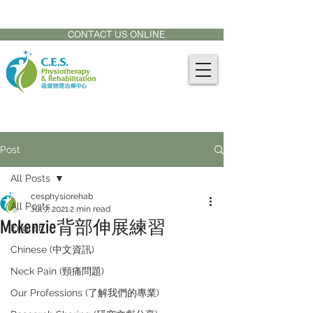
CONTACT US AT:
905-771-8882
CONTACT US ONLINE
Post
All Posts
cesphysiorehab
All Posts
Jul 7, 2021
2 min read
Mckenzie背部伸展練習
English
Chinese (中文資訊)
Neck Pain (頸痛問題)
Our Professions (了解我們的專業)