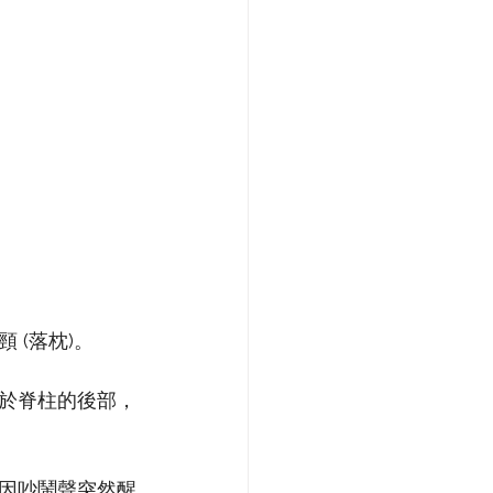
(落枕)。
於脊柱的後部，
因吵鬧聲突然醒