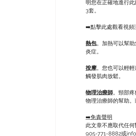
明您在正確地進行此練
3套。
➡️點擊此處觀看視頻演
熱包
。加熱可以幫助
炎症。
按摩
。您也可以輕輕
觸發肌肉放鬆。
物理治療師
。頸部疼
物理治療師的幫助。
➡️免責聲明
此文章不應取代任何
905-771-8882