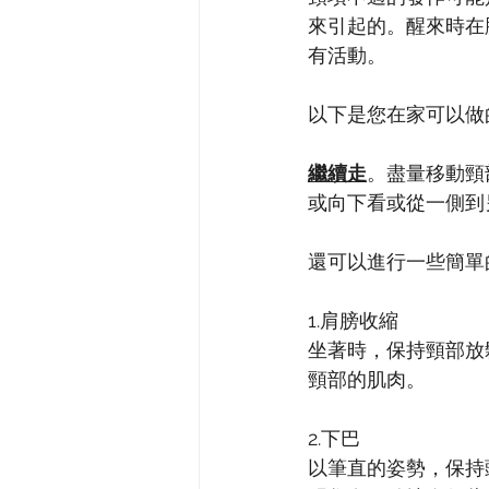
來引起的。醒來時在
有活動。
以下是您在家可以做
繼續走
。盡量移動頸
或向下看或從一側到
還可以進行一些簡單
1.肩膀收縮
坐著時，保持頸部放
頸部的肌肉。
2.下巴
以筆直的姿勢，保持