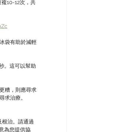
10-12次，共
mZc
冰袋有助於減輕
0秒。這可以幫助
更糟，則應尋求
尋求治療。
及根治。請通過
非常樂意為您提供協