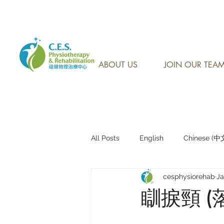
CONTACT US AT: 905-7
ABOUT US
JOIN OUR TEA
All Posts
English
Chinese (
cesphysiorehab
Ja
Research Sharing (研究文獻分享)
瞓捩頸 (