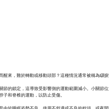
而醒來，難於轉動或移動頭部？這種情況通常被稱為瞓捩頸 
關節的鎖定，這導致受影響側的運動範圍減小。小關節位
脖子和脊椎的運動，以防止受傷。
是由於睡眠姿勢不良，使用不舒適或不良的枕頭，或夜間