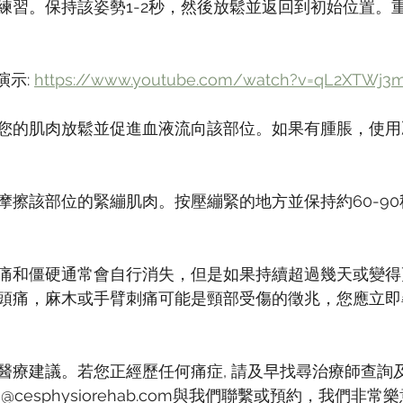
習。保持該姿勢1-2秒，然後放鬆並返回到初始位置。重複
示: 
https://www.youtube.com/watch?v=qL2XTWj3
您的肌肉放鬆並促進血液流向該部位。如果有腫脹，使用
摩擦該部位的緊繃肌肉。按壓繃緊的地方並保持約60-9
痛和僵硬通常會自行消失，但是如果持續超過幾天或變得
頭痛，麻木或手臂刺痛可能是頸部受傷的徵兆，您應立即
醫療建議。若您正經歷任何痛症, 請及早找尋治療師查詢
或info@cesphysiorehab.com與我們聯繫或預約，我們