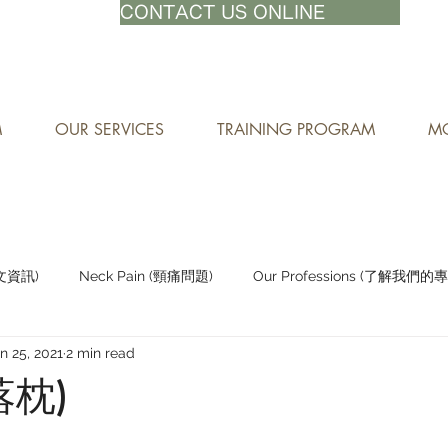
71-8882
CONTACT US ONLINE
M
OUR SERVICES
TRAINING PROGRAM
MO
中文資訊)
Neck Pain (頸痛問題)
Our Professions (了解我們的
n 25, 2021
2 min read
Staying Active (保持活躍)
落枕)