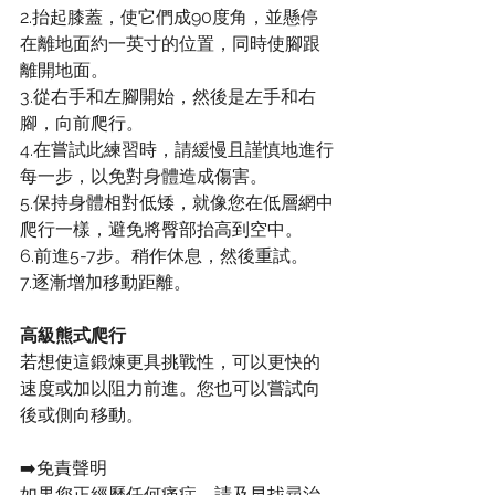
2.抬起膝蓋，使它們成90度角，並懸停
在離地面約一英寸的位置，同時使腳跟
離開地面。
3.從右手和左腳開始，然後是左手和右
腳，向前爬行。
4.在嘗試此練習時，請緩慢且謹慎地進行
每一步，以免對身體造成傷害。
5.保持身體相對低矮，就像您在低層網中
爬行一樣，避免將臀部抬高到空中。
6.前進5-7步。稍作休息，然後重試。
7.逐漸增加移動距離。
高級熊式爬行
若想使這鍛煉更具挑戰性，可以更快的
速度或加以阻力前進。您也可以嘗試向
後或側向移動。
➡️免責聲明
如果您正經歷任何痛症，請及早找尋治