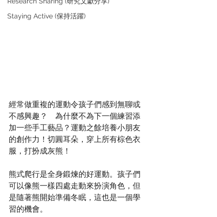
Research Sharing (研究文獻分享)
Staying Active (保持活躍)
經常做重複的運動令孩子們感到無聊或
不感興趣？　為什麼不為下一個練習添
加一些手工藝品？運動之餘培養小朋友
的創作力！切圓耳朵，穿上所有棕色衣
服，打扮成灰熊！
熊式爬行是全身鍛煉的好運動。孩子們
可以像熊一樣四處走動來扮演角色，但
是隨著熊開始準備冬眠，這也是一個學
習的機會。