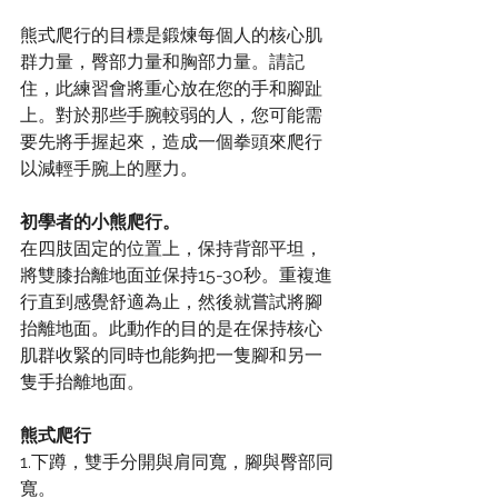
熊式爬行的目標是鍛煉每個人的核心肌
群力量，臀部力量和胸部力量。請記
住，此練習會將重心放在您的手和腳趾
上。對於那些手腕較弱的人，您可能需
要先將手握起來，造成一個拳頭來爬行
以減輕手腕上的壓力。
初學者的小熊爬行。
在四肢固定的位置上，保持背部平坦，
將雙膝抬離地面並保持15-30秒。重複進
行直到感覺舒適為止，然後就嘗試將腳
抬離地面。此動作的目的是在保持核心
肌群收緊的同時也能夠把一隻腳和另一
隻手抬離地面。
熊式爬行
1.下蹲，雙手分開與肩同寬，腳與臀部同
寬。