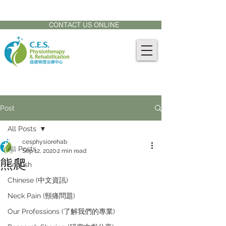
CONTACT US AT:
905-771-8882
CONTACT US ONLINE
Post
All Posts
cesphysiorehab
All Posts
Sep 12, 2020
2 min read
熊爬
English
Chinese (中文資訊)
Neck Pain (頸痛問題)
Our Professions (了解我們的專業)