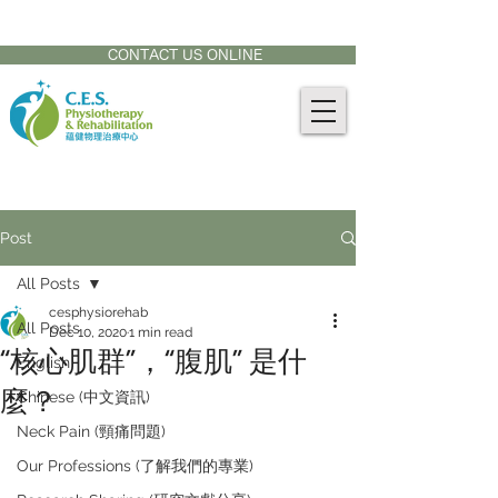
CONTACT US AT:
905-771-8882
CONTACT US ONLINE
Post
All Posts
cesphysiorehab
All Posts
Dec 10, 2020
1 min read
“核心肌群”，“腹肌” 是什
English
麼？
Chinese (中文資訊)
Neck Pain (頸痛問題)
Our Professions (了解我們的專業)