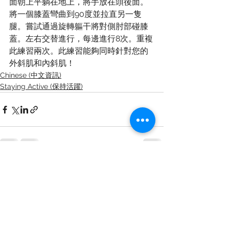
面朝上平躺在地上，將手放在頭後面。
將一個膝蓋彎曲到90度並拉直另一隻
腿。嘗試通過旋轉軀干將對側肘部碰膝
蓋。左右交替進行，每邊進行8次。重複
此練習兩次。此練習能夠同時針對您的
外斜肌和內斜肌！
Chinese (中文資訊)
Staying Active (保持活躍)
See All
Recent Posts