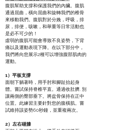
腹肌幫助支撐和保護我們的內臟。腹肌
通過屈曲，橫向屈曲和旋轉我們的椎骨
來移動我們。腹肌對於分娩，呼吸，排
尿，排便，咳嗽，和舉重等日常活動也
是必不可少的！ 
虛弱的腹肌可能會導致不良姿勢，下背
痛以及運動表現下降。在以下部分中，
我們將向您展示2種可以增強腹部肌肉的
運動。 
1）平板支撐
面朝下躺著時，用手肘和腳趾抬起身
體。嘗試保持脊椎平直。通過收肚臍, 別
讓兩側的臀部垂下。將盆骨保持在正中
位置。此練習主要針對您的腹橫肌。嘗
試維持該姿勢60秒鐘，並重複兩次。 
2）左右碰膝