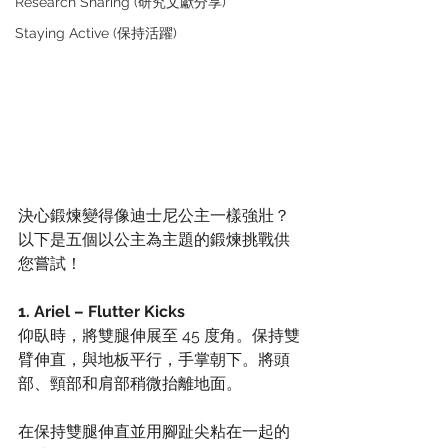
Research Sharing (研究文獻分享)
Staying Active (保持活躍)
決心鍛煉變得像迪士尼公主一樣強壯？
以下是五個以公主為主題的鍛煉挑戰供
您嘗試！
1. Ariel – Flutter Kicks
仰臥時，將雙腿伸展至 45 度角。保持雙
臂伸直，與地板平行，手掌朝下。將頭
部、頸部和肩部稍微抬離地面。
在保持雙腿伸直並用腳趾尖粘在一起的