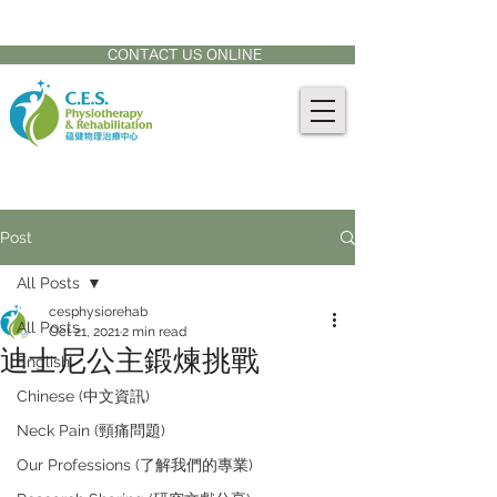
CONTACT US AT:
905-771-8882
CONTACT US ONLINE
Post
All Posts
cesphysiorehab
All Posts
Oct 21, 2021
2 min read
迪士尼公主鍛煉挑戰
English
Chinese (中文資訊)
Neck Pain (頸痛問題)
Our Professions (了解我們的專業)