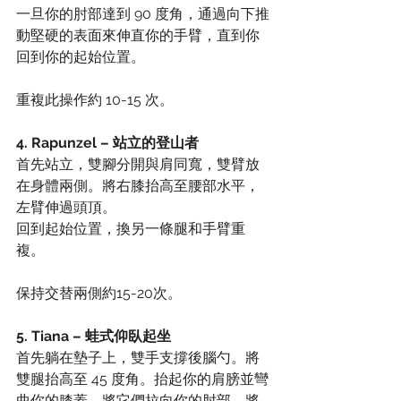
一旦你的肘部達到 90 度角，通過向下推
動堅硬的表面來伸直你的手臂，直到你
回到你的起始位置。
重複此操作約 10-15 次。
4. Rapunzel – 站立的登山者
首先站立，雙腳分開與肩同寬，雙臂放
在身體兩側。將右膝抬高至腰部水平，
左臂伸過頭頂。
回到起始位置，換另一條腿和手臂重
複。
保持交替兩側約15-20次。
5. Tiana – 蛙式仰臥起坐
首先躺在墊子上，雙手支撐後腦勺。將
雙腿抬高至 45 度角。抬起你的肩膀並彎
曲你的膝蓋，將它們拉向你的肘部。將