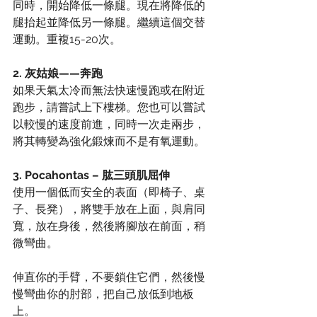
同時，開始降低一條腿。現在將降低的
腿抬起並降低另一條腿。繼續這個交替
運動。重複15-20次。
2. 灰姑娘——奔跑
如果天氣太冷而無法快速慢跑或在附近
跑步，請嘗試上下樓梯。您也可以嘗試
以較慢的速度前進，同時一次走兩步，
將其轉變為強化鍛煉而不是有氧運動。
3. Pocahontas – 肱三頭肌屈伸
使用一個低而安全的表面（即椅子、桌
子、長凳），將雙手放在上面，與肩同
寬，放在身後，然後將腳放在前面，稍
微彎曲。
伸直你的手臂，不要鎖住它們，然後慢
慢彎曲你的肘部，把自己放低到地板
上。