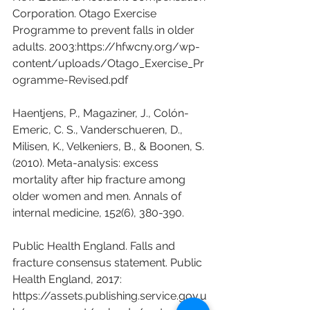
Corporation. Otago Exercise 
Programme to prevent falls in older 
adults. 2003:https://hfwcny.org/wp-
content/uploads/Otago_Exercise_Pr
ogramme-Revised.pdf
Haentjens, P., Magaziner, J., Colón-
Emeric, C. S., Vanderschueren, D., 
Milisen, K., Velkeniers, B., & Boonen, S. 
(2010). Meta-analysis: excess 
mortality after hip fracture among 
older women and men. Annals of 
internal medicine, 152(6), 380-390.
Public Health England. Falls and 
fracture consensus statement. Public 
Health England, 2017: 
https://assets.publishing.service.gov.u