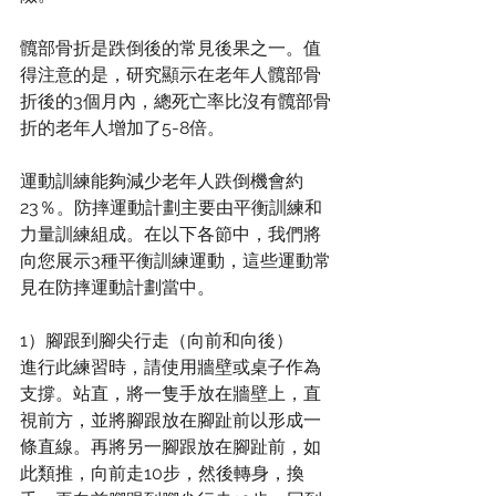
髖部骨折是跌倒後的常見後果之一。值
得注意的是，研究顯示在老年人髖部骨
折後的3個月內，總死亡率比沒有髖部骨
折的老年人增加了5-8倍。
運動訓練能夠減少老年人跌倒機會約
23％。防摔運動計劃主要由平衡訓練和
力量訓練組成。在以下各節中，我們將
向您展示3種平衡訓練運動，這些運動常
見在防摔運動計劃當中。
1）腳跟到腳尖行走（向前和向後）
進行此練習時，請使用牆壁或桌子作為
支撐。站直，將一隻手放在牆壁上，直
視前方，並將腳跟放在腳趾前以形成一
條直線。再將另一腳跟放在腳趾前，如
此類推，向前走10步，然後轉身，換