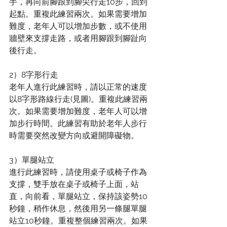
手，再向前腳跟到腳尖行走10步，回到
起點。重複此練習兩次。如果需要增加
難度，老年人可以增加步數，或不使用
牆壁來支撐走路，或者用腳跟到腳趾向
後行走。
2）8字形行走
老年人進行此練習時，請以正常的速度
以8字形路線行走(見圖)。重複此練習兩
次。如果需要增加難度，老年人可以增
加步行時間。此練習有助於老年人步行
時需要突然改變方向或避開障礙物。
3）單腿站立
進行此練習時，請使用桌子或椅子作為
支撐，雙手放在桌子或椅子上面，站
直，向前看，單腿站立，保持該姿勢10
秒鐘，稍作休息，然後用另一條腿單腿
站立10秒鐘。重複整個練習兩次。如果