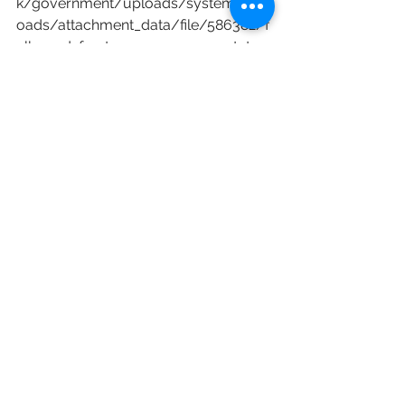
k/government/uploads/system/upl
oads/attachment_data/file/586382/f
alls_and_fractures_consensus_statem
ent.pdf
Sherrington C, Fairhall NJ, Wallbank 
GK, Tiedemann A, Michaleff ZA, 
Howard K, Clemson et al.  Exercise 
for preventing falls in older people 
living in the community. (Cochrane 
Review) Cochrane Database Syst Rev 
2019; (1): CD012424 
(https://www.cochrane.org/CD012424
/MUSKINJ_exercise-preventing-falls-
older-people-living-community)
Chinese (中文資訊)