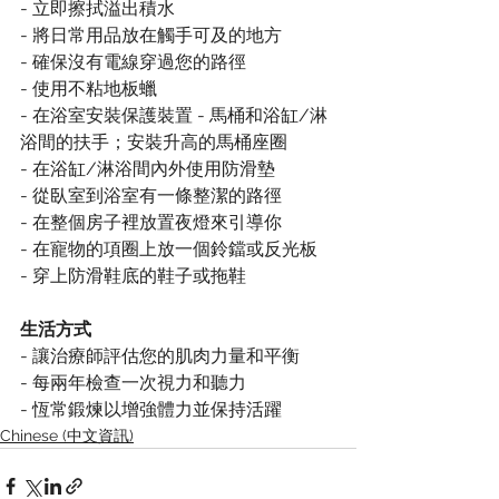
- 立即擦拭溢出積水
- 將日常用品放在觸手可及的地方
- 確保沒有電線穿過您的路徑
- 使用不粘地板蠟
- 在浴室安裝保護裝置 - 馬桶和浴缸/淋
浴間的扶手；安裝升高的馬桶座圈
- 在浴缸/淋浴間內外使用防滑墊
- 從臥室到浴室有一條整潔的路徑
- 在整個房子裡放置夜燈來引導你
- 在寵物的項圈上放一個鈴鐺或反光板
- 穿上防滑鞋底的鞋子或拖鞋
生活方式
- 讓治療師評估您的肌肉力量和平衡
- 每兩年檢查一次視力和聽力
- 恆常鍛煉以增強體力並保持活躍
Chinese (中文資訊)