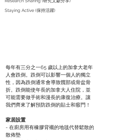
Research Sharing (研究文獻分享)
Staying Active (保持活躍)
每年有三分之一65 歲以上的加拿大老年
人會跌倒。跌倒可以影響一個人的獨立
性，因為跌倒通常會導致髖部或骨盆骨
折。跌倒能使年長的加拿大人住院，並
可能需要做手術和漫長的康復治療。讓
我們齊來了解預防跌倒的貼士和竅門！
家居設置
- 在廚房用有橡膠背襯的地毯代替鬆散的
散佈墊