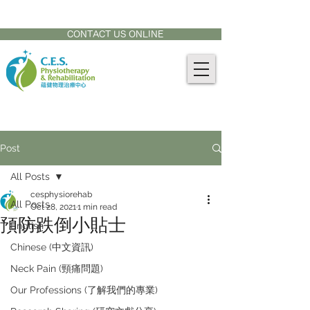
CONTACT US AT:
905-771-8882
CONTACT US ONLINE
Post
All Posts
cesphysiorehab
All Posts
Oct 28, 2021
1 min read
預防跌倒小貼士
English
Chinese (中文資訊)
Neck Pain (頸痛問題)
Our Professions (了解我們的專業)