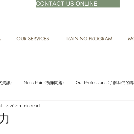
71-8882
CONTACT US ONLINE
M
OUR SERVICES
TRAINING PROGRAM
MO
中文資訊)
Neck Pain (頸痛問題)
Our Professions (了解我們的
t 12, 2021
1 min read
Staying Active (保持活躍)
力