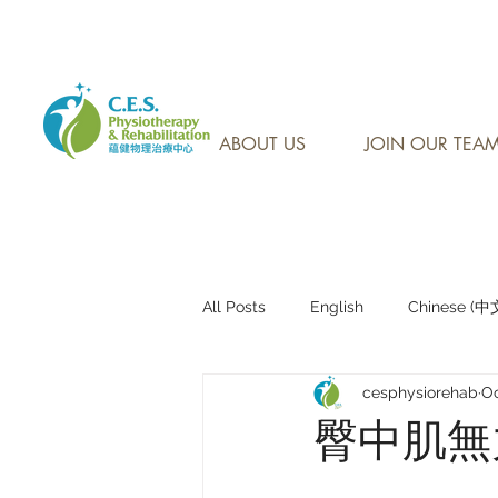
CONTACT US AT: 905-7
ABOUT US
JOIN OUR TEA
All Posts
English
Chinese (
cesphysiorehab
Oc
Research Sharing (研究文獻分享)
臀中肌無