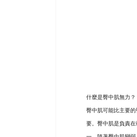
什麼是臀中肌無力？
臀中肌可能比主要的
要。臀中肌是負責在
一。隨著臀中肌變弱