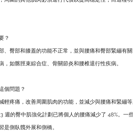
要？
部、臀部和膝蓋的功能不正常，並與腰痛和臀部緊繃有關
病，如髂脛束綜合症、骨關節炎和腰椎退行性疾病。
這個問題？
減輕疼痛，改善周圍肌肉的功能，並減少與腰痛和緊繃等
3 週的臀中肌強化計劃已將個人的腰痛減少了 48%。一
習是側臥髖外展和側橋。