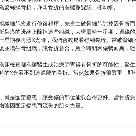
為髮絲狀骨折，亦即骨折的裂縫像髮絲一樣幼細。
組織細胞會進行修復程序，先會由破骨細胞除掉因骨折而
折裂痕的邊緣上除掉這些組織，大概需時一星期，邊緣的
一星期後再照X光時，我們會較易看得到裂縫。當破骨細
復並增生骨組織，讓骨折愈合，愈合時間因傷勢而異，輕
臨床檢查都有讓醫生或治療師覺得有骨折的可能性，醫生
時的X光看不到這躲藏的骨折。當然如果骨折很嚴重，即
，就是固定傷患，讓受傷的部位能愈合得更好。當骨折愈
增強因固定傷患而流失的肌肉力量。