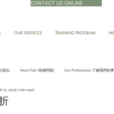
71-8882
CONTACT US ONLINE
M
OUR SERVICES
TRAINING PROGRAM
MO
中文資訊)
Neck Pain (頸痛問題)
Our Professions (了解我們的
b 11, 2022
1 min read
Staying Active (保持活躍)
折