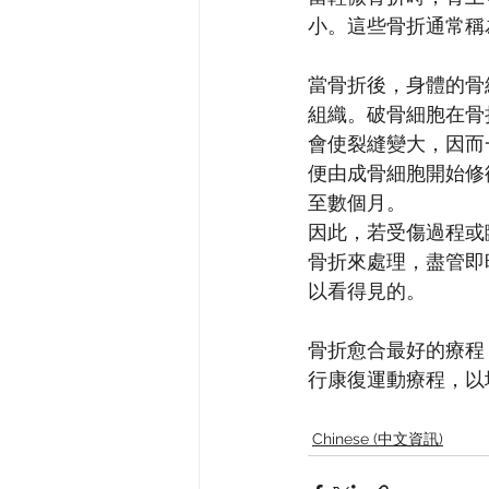
小。這些骨折通常稱
當骨折後，身體的骨
組織。破骨細胞在骨
會使裂縫變大，因而
便由成骨細胞開始修
至數個月。
因此，若受傷過程或
骨折來處理，盡管即
以看得見的。
骨折愈合最好的療程
行康復運動療程，以
Chinese (中文資訊)