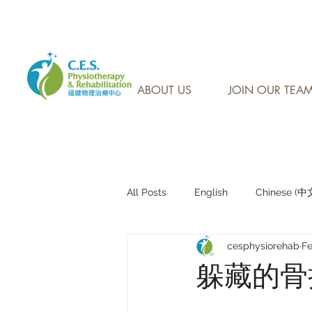
CONTACT US AT: 905-7
ABOUT US
JOIN OUR TEA
All Posts
English
Chinese (
cesphysiorehab
Fe
Research Sharing (研究文獻分享)
躲藏的骨