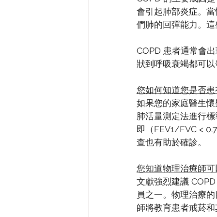
會引起肺部炎症。當
們肺的回彈能力。這
COPD 患者通常會
狀到呼吸衰竭都可以
您如何知道您是否患有
如果您的家庭醫生懷
肺活量測定法進行標準
即（FEV1/FVC 
查也有助於確診。
您知道物理治療師可以
文獻強烈建議 CO
員之一。物理治療的
師將教育患者戒菸和