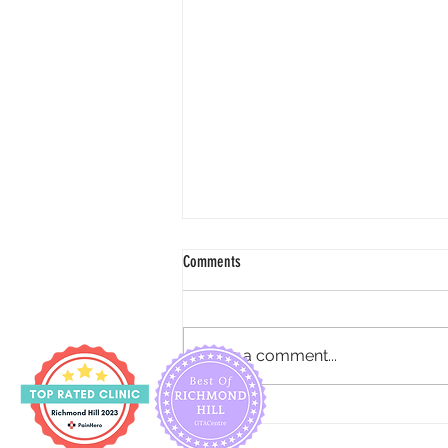
Comments
膝頭解鎖員
Write a comment...