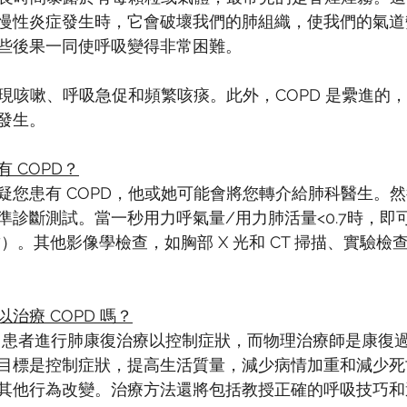
慢性炎症發生時，它會破壞我們的肺組織，使我們的氣道
些後果一同使呼吸變得非常困難。
出現咳嗽、呼吸急促和頻繁咳痰。此外，COPD 是纍進的
發生。
 COPD？
疑您患有 COPD，他或她可能會將您轉介給肺科醫生。
診斷測試。當一秒用力呼氣量/用力肺活量<0.7時，即可
< 0.7）。其他影像學檢查，如胸部 X 光和 CT 掃描、實驗
治療 COPD 嗎？
PD 患者進行肺康復治療以控制症狀，而物理治療師是康復
目標是控制症狀，提高生活質量，減少病情加重和減少死
其他行為改變。治療方法還將包括教授正確的呼吸技巧和