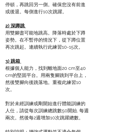
停頓，再跳回另一側。確保您沒有前進
或後退。每側進行10次跳躍。
2) 深蹲跳
用雙腳​​盡可能地跳高。降落時處於下蹲
姿勢。在不暫停的情況下，從下蹲位置
再次跳起。連續執行此練習10-15次。
3) 跳箱
根據個人能力，找到離地面20 cm至40 
cm的堅固平台。用兩隻腳跳到平台上，
然後雙腳向後跳落地。重複此練習10
次。
對於未經訓練或剛開始進行體能訓練的
人仕，請從每次訓練總跳數50開始, 每週
兩次。然後每2週增加10次跳躍總數。
特別說明：增強式運動並不適合每個