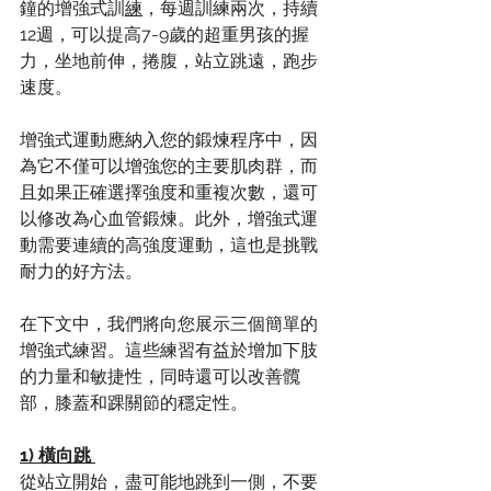
鐘的增強式訓
練
，每週訓練兩次，持續
12週，可以提高7-9歲的超重男孩的握
力，坐地前伸，捲腹，站立跳遠，跑步
速度。 
增強式運動應納入您的鍛煉程序中，因
為它不僅可以增強您的主要肌肉群，而
且如果正確選擇強度和重複次數，還可
以修改為心血管鍛煉。此外，增強式運
動需要連續的高強度運動，這也是挑戰
耐力的好方法。 
在下文中，我們將向您展示三個簡單的
增強式練習。這些練習有益於增加下肢
的力量和敏捷性，同時還可以改善髖
部，膝蓋和踝關節的穩定性。 
1) 橫向跳
從站立開始，盡可能地跳到一側，不要