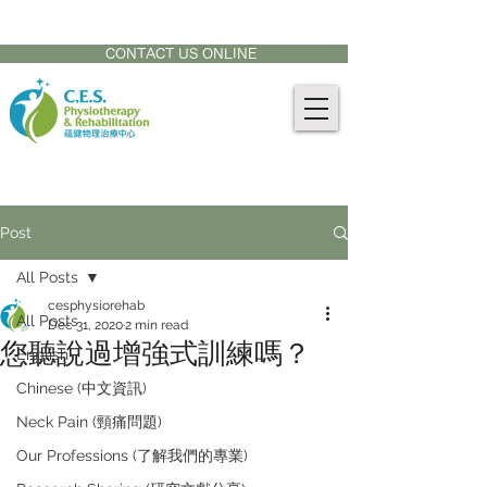
CONTACT US AT:
905-771-8882
CONTACT US ONLINE
Post
All Posts
cesphysiorehab
All Posts
Dec 31, 2020
2 min read
您聽說過增強式訓練嗎？
English
Chinese (中文資訊)
Neck Pain (頸痛問題)
Our Professions (了解我們的專業)