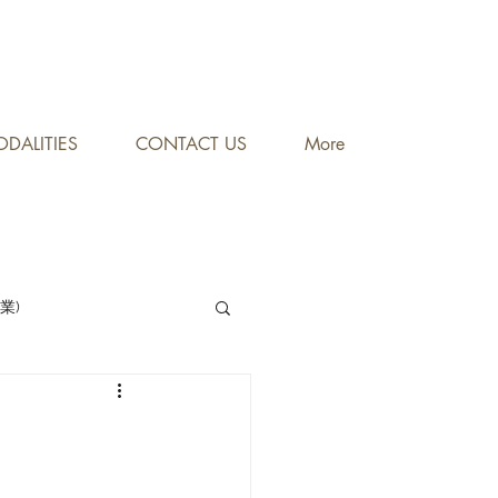
DALITIES
CONTACT US
More
專業)