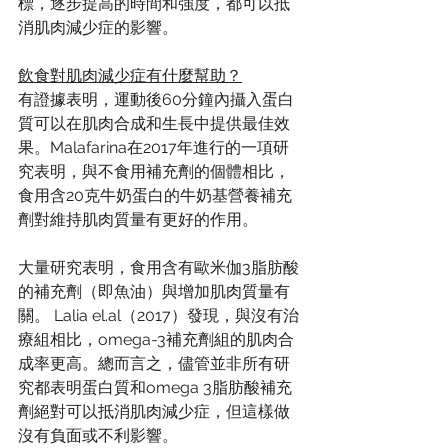
標，逐步提高的時間和強度，都可以抵
消肌肉減少症的影響。
飲食對肌肉減少症有什麼幫助？
有證據表明，運動後60分鐘內攝入蛋白
質可以在肌肉合成和生長中提供最佳效
果。Malafarina在2017年進行的一項研
究表明，與不食用補充劑的個體相比，
食用含20克牛奶蛋白的牛奶基營養補充
劑對維持肌肉質量有更好的作用。
大量研究表明，食用含有歐米伽3脂肪酸
的補充劑（即魚油）與增加肌肉質量有
關。 Lalia el.al（2017）發現，與沒有治
療組相比，omega-3補充劑組的肌肉合
成率更高。總而言之，儘管並非所有研
究都表明蛋白質和omega 3脂肪酸補充
劑絕對可以抵消肌肉減少症，但這樣做
沒有負面或不利影響。