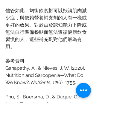
儘管如此，均衡飲食對可以抵消肌肉減
少症，與依賴營養補充劑的人有一樣或
更好的效果。對於由於認知能力下降或
無法自行準備餐點而無法遵循健康飲食
習慣的人，這些補充劑對他們最為有
用。
參考資料:
Ganapathy, A., & Nieves, J. W. (2020). 
Nutrition and Sarcopenia—What Do 
We Know?. 
Nutrients
, 
12
(6), 1755.
Phu, S., Boersma, D., & Duque, G. 
(2015). Exercise and sarcopenia. 
Journal of Clinical Densitometry
, 
18
(4), 
488-492.
Chinese (中文資訊)
Research Sharing (研究文獻分享)