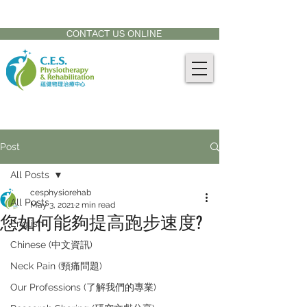
CONTACT US AT:
905-771-8882
CONTACT US ONLINE
Post
All Posts
cesphysiorehab
All Posts
May 3, 2021
2 min read
您如何能夠提高跑步速度?
English
Chinese (中文資訊)
Neck Pain (頸痛問題)
Our Professions (了解我們的專業)