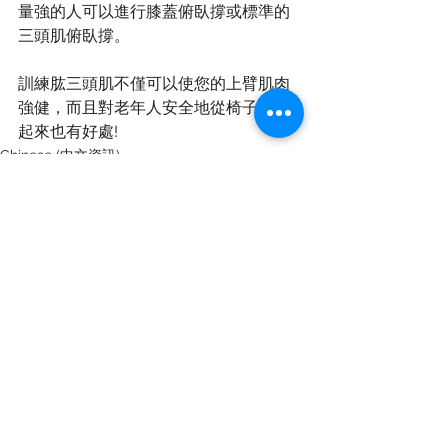
量強的人可以進行膝蓋俯臥撐或標準的
三頭肌俯臥撐。
訓練肱三頭肌不僅可以使您的上臂肌肉
強健，而且對老年人安全地從椅子上站
起來也有好處!
Chinese (中文資訊)
Staying Active (保持活躍)
See All
Recent Posts