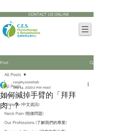
CONTACT US AT:
905-771-8882
CONTACT US ONLINE
Post
All Posts
cesphysiorehab
All Posts
Sep 14, 2020
2 min read
如何減掉手臂的「拜拜
English
肉」?
Chinese (中文資訊)
Neck Pain (頸痛問題)
Our Professions (了解我們的專業)