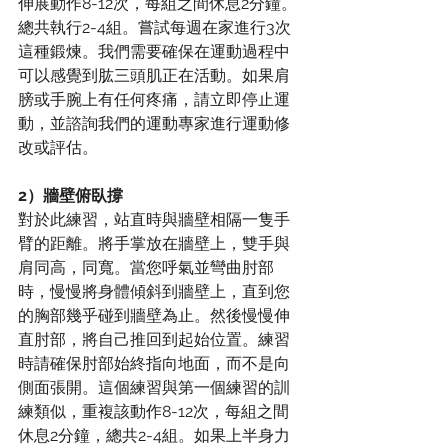
伸展動作8-12次，每組之間休息2分鐘。
總共執行2-4組。嘗試每週在家進行3次
這種鍛煉。我們需要確保在運動過程中
可以感覺到肱三頭肌正在活動。如果肩
膀或手腕上有任何疼痛，請立即停止運
動，並諮詢我們的運動專家進行運動修
改或評估。
2）牆壁俯臥撐
對於此練習，站直時與牆壁相隔一隻手
臂的距離。將手掌放在牆壁上，雙手與
肩同高，同寬。當您呼氣並彎曲肘部
時，慢慢將身體傾斜到牆壁上，直到您
的胸部幾乎碰到牆壁為止。然後慢慢伸
直肘部，將自己推回到起始位置。練習
時請確保肘部始終指向地面，而不是向
側面張開。這個練習與第一個練習的訓
練類似，重複該動作8-12次，每組之間
休息2分鐘，總共2-4組。如果上半身力