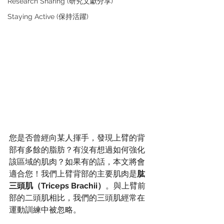
Research Sharing (研究文獻分享)
Staying Active (保持活躍)
您是否曾經向某人揮手，發現上臂的背
部有多餘的脂肪？有沒有想過如何強化
該區域的肌肉？如果有的話，本文將會
適合您！我們上臂背部的主要肌肉是
肱
三頭肌（Triceps Brachii）
。與上臂前
部的二頭肌相比，我們的三頭肌經常在
運動訓練中被忽略。