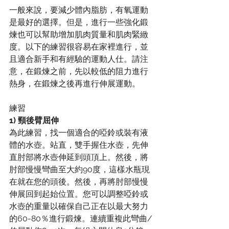
一般來說，要減少體內脂肪，有氧運動
是最好的選擇。但是，進行一些強化鍛
煉也可以幫助增加肌肉質量和肌肉緊緻
度。以下的練習很容易在家裡進行，並
且適合新手和有經驗的運動人仕。請注
意，在鍛煉之前，先以較低的阻力進行
熱身，在鍛煉之後再進行伸展運動。
練習
1) 頸後臂屈伸
為此練習，找一個適合的啞鈴或裝有液
體的水壺。站直，雙手握住水壺，先伸
直肘部將水壺伸延到頭頂上。然後，將
肘部慢慢彎曲至大約90度，這樣水瓶現
在就在您的頭後。然後，再將肘部慢慢
伸展回到起始位置。您可以調整啞鈴或
水壺的重量以確保自己正在以最大努力
的60-80％進行鍛煉。連續重複此彎曲/