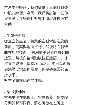
本週早些時候，我們提供了三個針對臀
中肌的練習。今天，我們將討論一些伸
展運動，這些運動對臀中肌鍛煉後會有
幫助。
1.半鴿子姿勢
從直立的坐姿，將您的左腿彎曲在您的
前面，使其與地面平行，然後將右腿彎
曲在您的後面。 將您的手與肩同寬分開
放置，然後向後滑動以拉直膝蓋。。保
持直立姿勢，保持20-30秒。您可以向臀
部施壓以增加伸展度，但要確保臀部保
持水平。
對右腿重複此伸展運動。
2.梨狀肌伸展I
首先平躺在地板上。彎曲膝蓋，使雙腳
分開與臀部同寬。將右腿放在左腿上