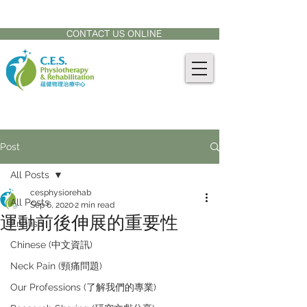
CONTACT US AT:
905-771-8882
CONTACT US ONLINE
Post
All Posts
cesphysiorehab
All Posts
Sep 6, 2020
2 min read
運動前後伸展的重要性
English
Chinese (中文資訊)
Neck Pain (頸痛問題)
Our Professions (了解我們的專業)