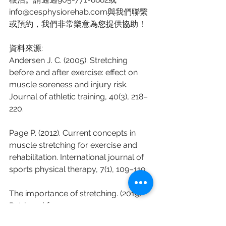
info@cesphysiorehab.com與我們聯繫
或預約，我們非常樂意為您提供協助！
資料來源:
Andersen J. C. (2005). Stretching 
before and after exercise: effect on 
muscle soreness and injury risk. 
Journal of athletic training, 40(3), 218–
220.
Page P. (2012). Current concepts in 
muscle stretching for exercise and 
rehabilitation. International journal of 
sports physical therapy, 7(1), 109–119.
The importance of stretching. (2019). 
Retrieved from 
https://www.health.harvard.edu/stayi