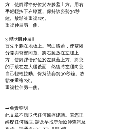
方，使腳踝恰好位於左膝蓋上方。用右
手輕輕按下右膝蓋。保持該姿勢30秒
鐘。放鬆並重複2次。
重複伸展另一側。
3.梨狀肌伸展II
首先平躺在地板上。彎曲膝蓋，使雙腳
分開與臀部同寬。將右腿放在左腿上
方，使腳踝恰好位於左膝蓋上方。將您
的手放在左大腿後面，然後將左腿向您
自己輕輕拉動。保持該姿勢30秒鐘。放
鬆並重複2次。
重複拉伸另一側。
➡️免責聲明
此文章不應取代任何醫療建議。若您正
經歷任何痛症, 請及早找尋治療師查詢及
根治。請通過905-771-8882或