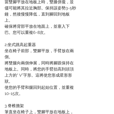
當雙腳平放在地板上時，雙膝併攏，並
儘可能將其拉近胸部。保持該姿勢3-5秒
鐘，然後慢慢降低，直到腳回到地板
上。
確保將背部平放在地面上，並塞入下
巴。您可以重複6-8次。
2.坐式跳高起重器
坐在椅子前部，雙腳平放，手臂放在兩
側。
將雙腿向兩側伸展，同時將腳跟保持在
地板上。同時，將您的手臂抬高到頭頂
上方的“ V”字形。這將使您形成星形形
狀。
使您的手臂和腿回到起始位置，並重複
10-15次。
3.脊椎擔架
筆直坐在椅子上，雙腳平放在地板上，