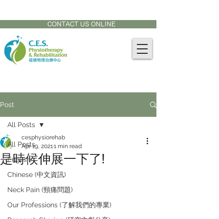
CONTACT US AT:
905-771-8882
CONTACT US ONLINE
Post
All Posts
cesphysiorehab
All Posts
Apr 19, 2021
1 min read
是時候伸展一下了!
English
Chinese (中文資訊)
Neck Pain (頸痛問題)
Our Professions (了解我們的專業)