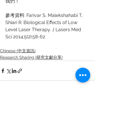
我們！
參考資料: Farivar S, Malekshahabi T, 
Shiari R. Biological Effects of Low 
Level Laser Therapy. J Lasers Med 
Sci 2014;5(2):58-62  
Chinese (中文資訊)
Research Sharing (研究文獻分享)
See All
Recent Posts