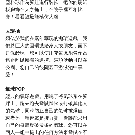
塑料球作為腳趾進行裝飾！把你的硬紙
板腳綁在人字拖上，在院子裡互相比
賽！看看誰最能模仿大腳！
人環拋
類似於我們在嘉年華玩的拋環遊戲，我
們將巨大的圓環拋給家人或朋友，而不
是保齡球！您可以使用充氣泳池管作為
遠距離拋擲環的選擇。這項活動可以在
公園、您自己的後院甚至游泳池中享
受！
氣球POP
經典的氣球遊戲。用繩子將氣球系在腳
踝上。跑來跑去嘗試踩踏或打破其他人
的氣球，同時防止自己的氣球被爆破。
或者另一種遊戲是接力賽，看誰能只用
自己的身體爆破最多的氣球。您可以在
兩人一組中提出的任何方法來嘗試在不