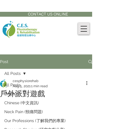
CONTACT US AT:
905-771-8882
CONTACT US ONLINE
Post
All Posts
cesphysiorehab
All Posts
Aug 5, 2021
1 min read
戶外派對遊戲
English
Chinese (中文資訊)
Neck Pain (頸痛問題)
Our Professions (了解我們的專業)