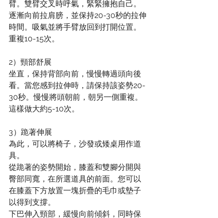
臂。雙臂交叉時呼氣，緊緊擁抱自己。
逐漸向前拉肩膀，並保持20-30秒的拉伸
時間。吸氣並將手臂放回到打開位置。
重複10-15次。
2）頸部舒展
坐直，保持背部向前，慢慢轉過頭向後
看。當您感到拉伸時，請保持該姿勢20-
30秒。慢慢將頭朝前，朝另一側重複。
這樣做大約5-10次。
3）跪著伸展
為此，可以將椅子，沙發或矮桌用作道
具。
從跪著的姿勢開始，膝蓋和雙腳分開與
臀部同寬，在所選道具的前面。您可以
在膝蓋下方放置一塊折疊的毛巾或墊子
以得到支撐。
下巴伸入頸部，緩慢向前傾斜，同時保