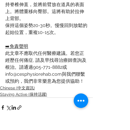
持脊椎伸直，並將前臂放在道具的表面
上。將體重移向臀部。這將有助於拉伸
上背部。
保持這個姿勢20-30秒。慢慢回到放鬆的
起始位置，重複10-15次。
➡️免責聲明
此文章不應取代任何醫療建議。若您正
經歷任何痛症, 請及早找尋治療師查詢及
根治。請通過905-771-8882或
info@cesphysiorehab.com與我們聯繫
或預約，我們非常樂意為您提供協助！
Chinese (中文資訊)
Staying Active (保持活躍)