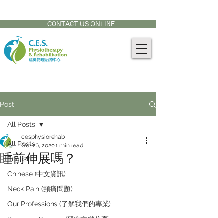
CONTACT US AT:
905-771-8882
CONTACT US ONLINE
Post
All Posts
cesphysiorehab
All Posts
Oct 26, 2020
1 min read
睡前伸展嗎？
English
Chinese (中文資訊)
Neck Pain (頸痛問題)
Our Professions (了解我們的專業)