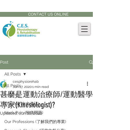
CONTACT US AT:
905-771-8882
CONTACT US ONLINE
Post
All Posts
cesphysiorehab
All Posts
Jun 17, 2020
1 min read
甚麼是運動治療師/運動醫學
English
專家(Kinesiologist)?
Chinese (中文資訊)
Neck Pain (頸痛問題)
Updated:
Jun 18, 2020
Our Professions (了解我們的專業)