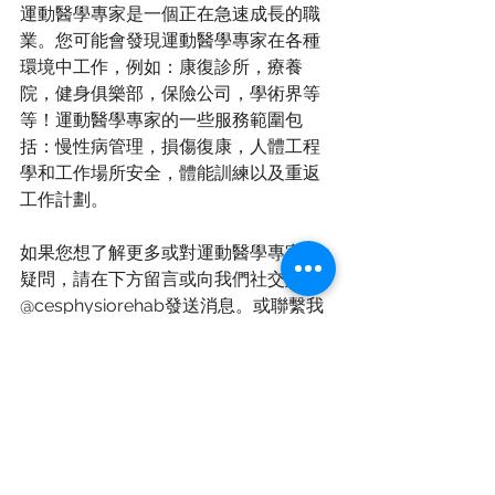
運動醫學專家是一個正在急速成長的職
業。您可能會發現運動醫學專家在各種
環境中工作，例如：康復診所，療養
院，健身俱樂部，保險公司，學術界等
等！運動醫學專家的一些服務範圍包
括：慢性病管理，損傷復康，人體工程
學和工作場所安全，體能訓練以及重返
工作計劃。
如果您想了解更多或對運動醫學專家有
疑問，請在下方留言或向我們社交媒體
@cesphysiorehab發送消息。或聯繫我
們於
905-771-8882 
或 
info@cesphysiorehab.com
，我們將非
常樂意回答任何問題！
欲獲得更多資訊: 
蘊健物理治療中心網頁: 
https://www.cesphysiorehab.com