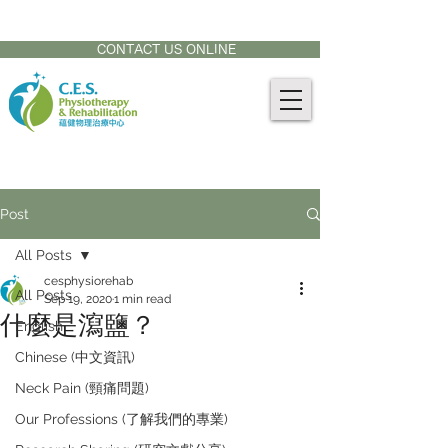
CONTACT US AT:
905-771-8882
CONTACT US ONLINE
Post
All Posts
cesphysiorehab
All Posts
Sep 19, 2020
1 min read
什麼是瀉鹽？
English
Chinese (中文資訊)
Neck Pain (頸痛問題)
Our Professions (了解我們的專業)