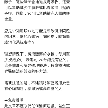
離子，這些離子會通過皮膚吸收。這些
可以幫助減少由腫脹或肌肉酸痛引起的
炎症。同樣，它可以幫助補充人體的鎂
含量。
您是否知道鎂缺乏可能是導致健康問題
的因素，例如心髒病，關節炎，關節痛
或消化系統疾病？
理想情況下，將瀉鹽溶於水後，每周至
少浸泡3次，浸泡15-20分鐘是有益的。
這是擴展和增強物理療法，按摩療法或
脊醫療法的益處的好方法。
需要注意的是，不建議將瀉鹽浴用於患
有心臟問題，糖尿病或高血壓的人。
➡️免責聲明
此文章不應取代任何醫療建議。若您正