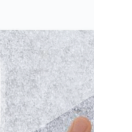
官組成：腎臟、輸尿管、膀胱和尿道。膀胱就
像一個儲水箱，一旦充滿，大腦就會發出信
號，提示該小便了。尿液隨後離開膀胱，在膀
胱處打開被稱為括約肌的肌肉。...