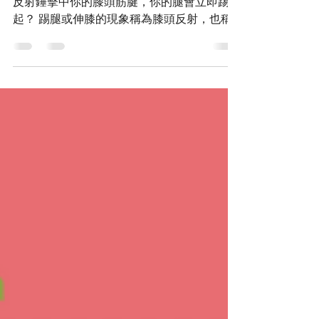
膝頭神經反射
你有沒有想過為什麼一旦你的醫生或治療師用
反射錘擊中你的膝頭筋腱，你的腿會立即踢
起？ 踢腿或伸膝的現象稱為膝頭反射，也稱
為深腱反射。這種反射是我們肌肉的一種保護
機制。在我們的肌肉和肌腱中，有許多感覺神
經通過感知肌肉張力或長度來幫助保護肌肉，
從而防止我們的肌肉被輕易撕裂。有助於...