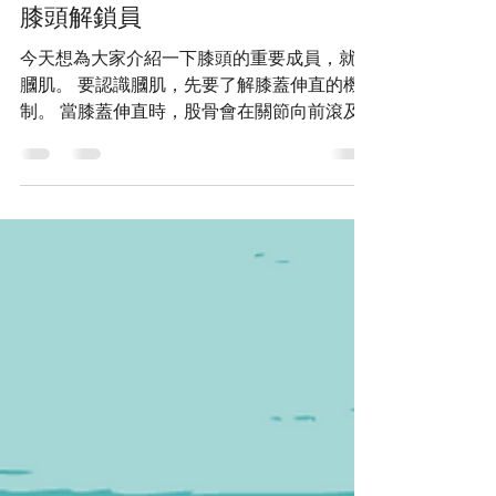
膝頭解鎖員
今天想為大家介紹一下膝頭的重要成員，就是
膕肌。 要認識膕肌，先要了解膝蓋伸直的機
制。 當膝蓋伸直時，股骨會在關節向前滾及
向後滑，在最後伸直20度到0度，會產生10度
脛骨外旋。此現象稱為螺旋回返機制(screw
home mechanism)。這機制讓我們在膝蓋伸
直站立時，可...