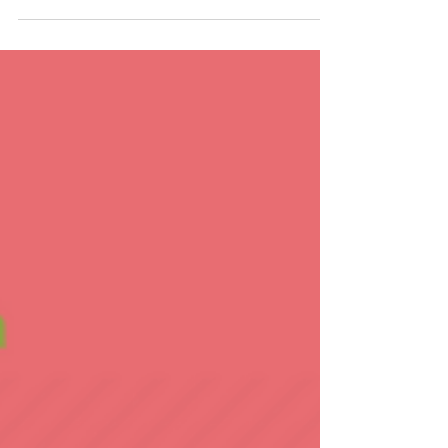
正如我們在上一篇文章中提到的，任何人都可
能發生小便失禁。支撐盆腔器官的肌肉會隨著
年齡的增長而減弱，如果您經歷過更年期或分
娩、前列腺肥大或接受過前列腺癌手術，您的
風險可能會更高。 還有幾種不同類型的小便
失禁會引發尿漏，其中包括：...