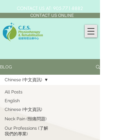
CONTACT US AT:
905-771-8882
CONTACT US ONLINE
BLOG
Chinese (中文資訊)
All Posts
English
Chinese (中文資訊)
Neck Pain (頸痛問題)
Our Professions (了解
我們的專業)