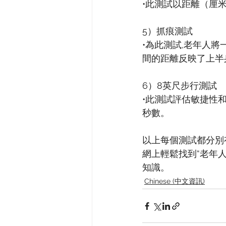
•此測試以距離（厘
5）抓痕測試
•為此測試,老年人將
間的距離反映了上半
6）8英尺步行測試
•此測試評估敏捷性
秒數。
以上每個測試都分別
網上輕鬆找到“老年
知識。
Chinese (中文資訊)