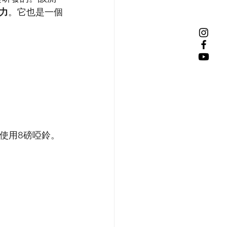
力
。它也是一個
使用8磅啞鈴。