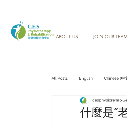
CONTACT US AT: 905-7
ABOUT US
JOIN OUR TEA
All Posts
English
Chinese (
cesphysiorehab
Se
Research Sharing (研究文獻分享)
什麼是“